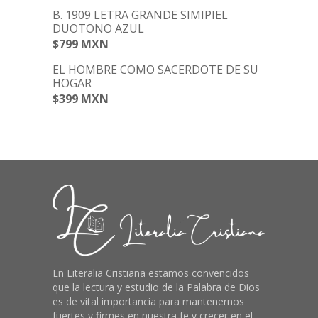
B. 1909 LETRA GRANDE SIMIPIEL
DUOTONO AZUL
$799 MXN
EL HOMBRE COMO SACERDOTE DE SU
HOGAR
$399 MXN
En
Literalia Cristiana
estamos convencidos
que la lectura y estudio de la Palabra de Dios
es de vital importancia para mantenernos
fuertes y firmes en nuestra fe y crecer en el